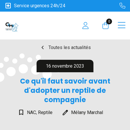
local_hospital
Service urgences 24h/24
0
chevron_left
Toutes les actualités
16 novembre 2023
Ce qu'il faut savoir avant
d'adopter un reptile de
compagnie
bookmark_border
edit
NAC, Reptile
Mélany Marchal