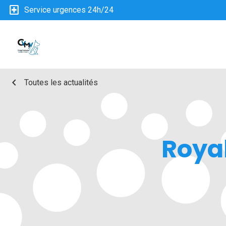
local_hospital
Service urgences 24h/24
chevron_left
Toutes les actualités
Royal