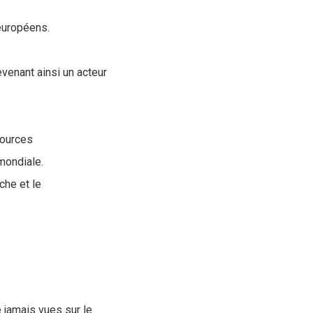
européens.
venant ainsi un acteur
sources
mondiale.
che et le
 jamais vues sur le