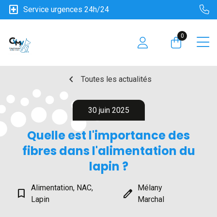
local_hospital
Service urgences 24h/24
0
chevron_left
Toutes les actualités
30 juin 2025
Quelle est l'importance des
fibres dans l'alimentation du
lapin ?
Alimentation, NAC,
Mélany
bookmark_border
edit
Lapin
Marchal