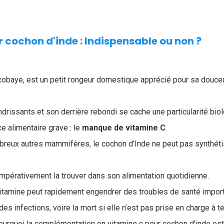
 cochon d'inde​ : Indispensable ou non ?
 cobaye, est un petit rongeur domestique apprécié pour sa douceur
drissants et son derrière rebondi se cache une particularité biol
e alimentaire grave : le
manque de vitamine C
.
breux autres mammifères, le cochon d’Inde ne peut pas synthétis
t impérativement la trouver dans son alimentation quotidienne.
itamine peut rapidement engendrer des troubles de santé importa
 des infections, voire la mort si elle n’est pas prise en charge à 
urquoi la complémentation en vitamine c pour cochon d'inde est