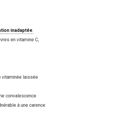
ation
inadaptée
.
vres en vitamine C,
 vitaminée laissée
 une convalescence
lnérable à une carence