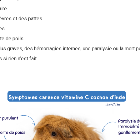
ire.
èvres et des pattes.
es.
te de poils.
lus graves, des hémorragies internes, une paralysie ou la mort p
i rien n’est fait.