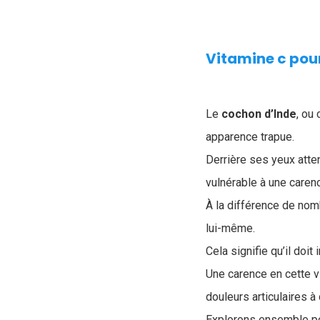
Vitamine c pour
Le
cochon d’Inde
, ou
apparence trapue.
Derrière ses yeux atten
vulnérable à une carenc
À la différence de nom
lui-même.
Cela signifie qu’il doi
Une carence en cette v
douleurs articulaires à
Explorons ensemble po