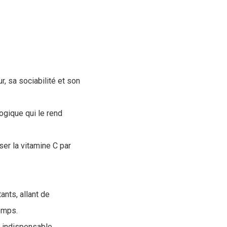
, sa sociabilité et son
ogique qui le rend
er la vitamine C par
nts, allant de
temps.
 indispensable.