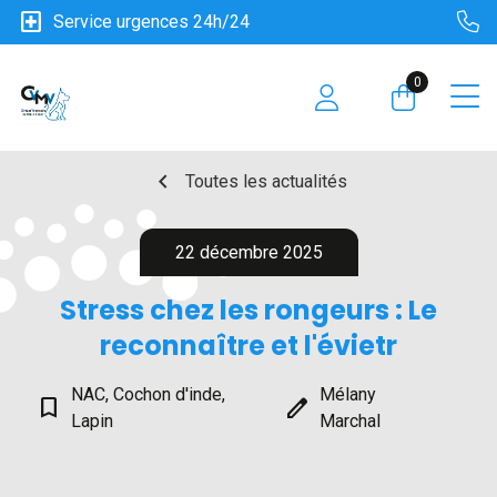
local_hospital
Service urgences 24h/24
0
chevron_left
Toutes les actualités
22 décembre 2025
Stress chez les rongeurs : Le
reconnaître et l'évietr
NAC, Cochon d'inde,
Mélany
bookmark_border
edit
Lapin
Marchal