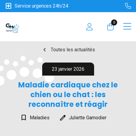
local_hospital
Service urgences 24h/24
0
chevron_left
Toutes les actualités
23 janvier 2026
Maladie cardiaque chez le
chien ou le chat : les
reconnaître et réagir
bookmark_border
edit
Maladies
Juliette Garnodier