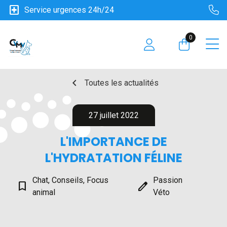
local_hospital
Service urgences 24h/24
0
chevron_left
Toutes les actualités
27 juillet 2022
L'IMPORTANCE DE
L'HYDRATATION FÉLINE
Chat, Conseils, Focus
Passion
bookmark_border
edit
animal
Véto