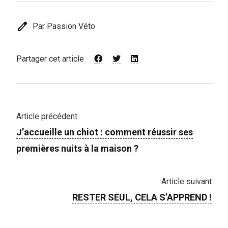
edit
Par Passion Véto
Partager cet article
Article précédent
J’accueille un chiot : comment réussir ses
premières nuits à la maison ?
Article suivant
RESTER SEUL, CELA S’APPREND !