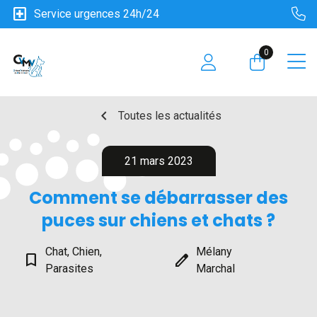
local_hospital
Service urgences 24h/24
0
chevron_left
Toutes les actualités
21 mars 2023
Comment se débarrasser des
puces sur chiens et chats ?
Chat, Chien,
Mélany
bookmark_border
edit
Parasites
Marchal