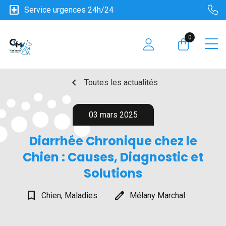
local_hospital
Service urgences 24h/24
0
chevron_left
Toutes les actualités
03 mars 2025
Diarrhée Chronique chez le
Chien : Causes, Diagnostic et
Solutions
bookmark_border
edit
Chien, Maladies
Mélany Marchal