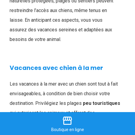
naturelles protégées, plages ou sentiers peuvent
restreindre l’accès aux chiens, même tenus en
laisse. En anticipant ces aspects, vous vous
assurez des vacances sereines et adaptées aux
besoins de votre animal.
Vacances avec chien à la mer
Les vacances à la mer avec un chien sont tout à fait
envisageables, à condition de bien choisir votre
destination. Privilégiez les plages
peu
touristiques
qui autorisent les animaux et offrent des
storefront
zones ombragées, afin de garantir son confort et sa
Boutique
en ligne
sécurité.