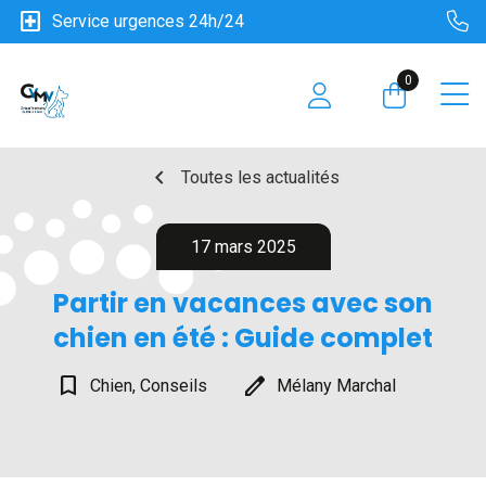
local_hospital
Service urgences 24h/24
0
chevron_left
Toutes les actualités
17 mars 2025
Partir en vacances avec son
chien en été : Guide complet
bookmark_border
edit
Chien, Conseils
Mélany Marchal